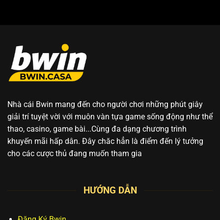
Trí
Họa
Trụ
Với
Sắc
BWIN
Cơ
Nét
–
Hội
Đỉnh
Nhận
Cao,
Thưởng
Thưởng
Lớn
Không
Giới
Hạn
Nhà cái Bwin mang đến cho người chơi những phút giây
giải trí tuyệt vời với muôn vàn tựa game sống động như thể
thao, casino, game bài...Cùng đa dạng chương trình
khuyến mãi hấp dân. Đây chăc hẳn là điểm đến lý tưởng
cho các cược thủ đang muốn tham gia
HƯỚNG DẪN
Đăng Ký Bwin