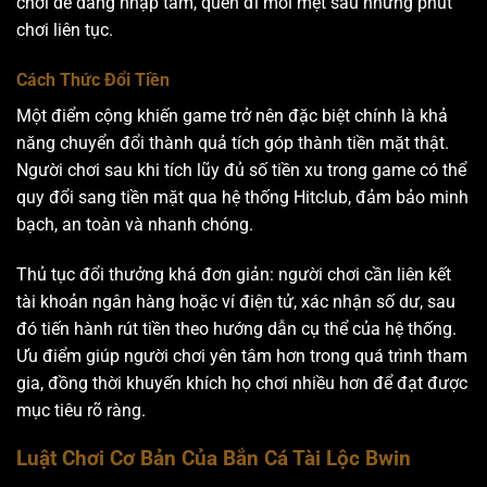
chơi dễ dàng nhập tâm, quên đi mỏi mệt sau những phút
chơi liên tục.
Cách Thức Đổi Tiền
Một điểm cộng khiến game trở nên đặc biệt chính là khả
năng chuyển đổi thành quả tích góp thành tiền mặt thật.
Người chơi sau khi tích lũy đủ số tiền xu trong game có thể
quy đổi sang tiền mặt qua hệ thống Hitclub, đảm bảo minh
bạch, an toàn và nhanh chóng.
Thủ tục đổi thưởng khá đơn giản: người chơi cần liên kết
tài khoản ngân hàng hoặc ví điện tử, xác nhận số dư, sau
đó tiến hành rút tiền theo hướng dẫn cụ thể của hệ thống.
Ưu điểm giúp người chơi yên tâm hơn trong quá trình tham
gia, đồng thời khuyến khích họ chơi nhiều hơn để đạt được
mục tiêu rõ ràng.
Luật Chơi Cơ Bản Của Bắn Cá Tài Lộc Bwin