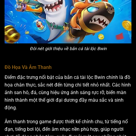
Đôi nét giới thiệu về bắn cá tài lộc Bwin
Đồ Họa Và Âm Thanh
Điểm đặc trưng nổi bật của bắn cá tài lộc Bwin chính là đồ
họa chân thực, sắc nét đến từng chi tiết nhỏ nhất. Các hình
ảnh san hô, đá, cùng hiệu ứng ánh sáng rực rỡ, biến màn
hình thành một thế giới đại dương đầy màu sắc và sinh
động.
Âm thanh trong game được thiết kế chỉnh chu, từ tiếng nổ
đạn, tiếng bơi lội, đến âm nhạc nền phù hợp, giúp người