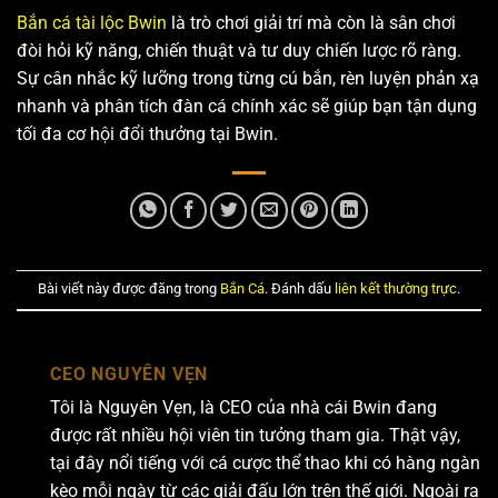
Bắn cá tài lộc Bwin
là trò chơi giải trí mà còn là sân chơi
đòi hỏi kỹ năng, chiến thuật và tư duy chiến lược rõ ràng.
Sự cân nhắc kỹ lưỡng trong từng cú bắn, rèn luyện phản xạ
nhanh và phân tích đàn cá chính xác sẽ giúp bạn tận dụng
tối đa cơ hội đổi thưởng tại Bwin.
Bài viết này được đăng trong
Bắn Cá
. Đánh dấu
liên kết thường trực
.
CEO NGUYÊN VẸN
Tôi là Nguyên Vẹn, là CEO của nhà cái Bwin đang
được rất nhiều hội viên tin tưởng tham gia. Thật vậy,
tại đây nổi tiếng với cá cược thể thao khi có hàng ngàn
kèo mỗi ngày từ các giải đấu lớn trên thế giới. Ngoài ra