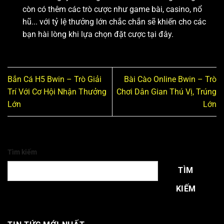
còn có thêm các trò cược như game bài, casino, nổ
hũ... với tỷ lệ thưởng lớn chắc chắn sẽ khiến cho các
bạn hài lòng khi lựa chọn đặt cược tại đây.
Bắn Cá H5 Bwin – Trò Giải
Bài Cào Online Bwin – Trò
Trí Với Cơ Hội Nhận Thưởng
Chơi Dân Gian Thú Vị, Trúng
Lớn
Lớn
Tìm kiếm
TÌM
KIẾM