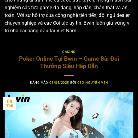
nghiệm các tựa game đa dạng, hấp dẫn, chân thật và an
toàn. Với sự hỗ trợ của công nghệ tiên tiến, đội ngũ dealer
chuyên nghiệp và các đối tác uy tín, Bwin luôn giữ vững vị
trí nhà cái hàng đầu tại Việt Nam.
CASINO
Poker Online Tại Bwin – Game Bài Đổi
Thưởng Siêu Hấp Dẫn
ĐĂNG VÀO
08/05/2025
BỞI
CEO NGUYÊN VẸN
08
Th5