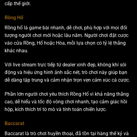
cấp thế giới.
Rồng Hổ
Rồng hổ là game bài nhanh, dễ chơi, phù hợp với mọi đối
tượng người chơi mới hoặc lâu năm. Người chơi đặt cược
vào cửa Rồng, Hổ hoặc Hòa, mỗi lựa chọn có tỷ lệ thắng
khác nhau.
Với live stream trực tiếp từ dealer xinh đẹp, không khí sôi
động và hiệu ứng hình ảnh sắc nét, trò chơi này giúp bạn
dễ dàng tập trung và cảm nhận trọn vẹn cảm xúc cá cược.
Phần lớn người chơi yêu thích Rồng Hổ vì khả năng thắng
cao, dễ hiểu và tốc độ vòng chơi nhanh, tạo cảm giác hồi
hộp, kích thích trí tò mò và tính toán chiến lược.
Baccarat
Baccarat là trò chơi huyền thoại, đã tồn tại hàng thế kỷ và