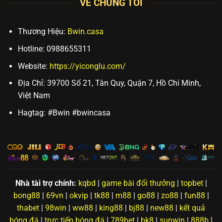
VỀ CHÚNG TÔI
Thương Hiệu:
Bwin.casa
Hotline:
0988655311
Website:
https://yiconglu.com/
Địa Chỉ: 39700 Số 21, Tân Quy, Quận 7, Hồ Chí Minh,
Việt Nam
Hagtag: #Bwin #bwincasa
Nhà tài trợ chính:
kqbd
|
game bài đổi thưởng
|
topbet
|
bong88
|
69vn
|
okvip
|
tk88
|
m88
|
go88
|
zo88
|
fun88
|
thabet
|
98win
|
ww88
|
king88
|
bj88
|
new88
|
kết quả
bóng đá
|
trực tiếp bóng đá
|
789bet
|
bk8
|
sunwin
|
888b
|