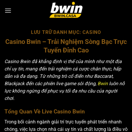
Bỏ
qua
nội
dung
LƯU TRỮ DANH MỤC:
CASINO
Casino Bwin – Trải Nghiệm Sòng Bạc Trực
Tuyến Đỉnh Cao
Casino Bwin đã khẳng định vị thế của mình như một địa
chỉ uy tín, mang đến trải nghiệm cá cược chân thực, hấp
dẫn và đa dạng. Từ những trò cổ điển như Baccarat,
Blackjack đến các phiên live game sôi động,
Bwin
luôn nỗ
lực không ngừng để phục vụ tối đa nhu cầu của người
chơi.
Tổng Quan Về Live Casino Bwin
Trong bối cảnh ngành giải trí trực tuyến phát triển nhanh
chóng, việc lựa chọn nhà cái uy tín và chất lượng là điều vô