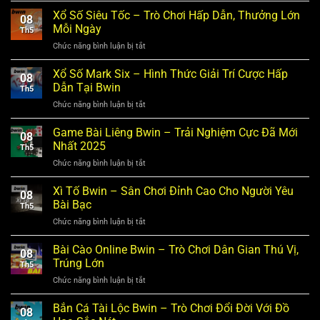
Chiến
Số
Xổ Số Siêu Tốc – Trò Chơi Hấp Dẫn, Thưởng Lớn
Thuật
08
Vietlott
Nâng
Mỗi Ngày
Th5
–
Cao
Chức năng bình luận bị tắt
ở
Cơ
Cơ
Xổ
Hội
Hội
Số
Xổ Số Mark Six – Hình Thức Giải Trí Cược Hấp
Trúng
Trúng
08
Siêu
Thưởng
Dẫn Tại Bwin
Thưởng
Th5
Tốc
Lớn
Chức năng bình luận bị tắt
ở
–
Vô
Xổ
Trò
Cùng
Số
Game Bài Liêng Bwin – Trải Nghiệm Cực Đã Mới
Chơi
Hấp
08
Mark
Hấp
Nhất 2025
Dẫn
Th5
Six
Dẫn,
Chức năng bình luận bị tắt
ở
–
Thưởng
Game
Hình
Lớn
Bài
Xì Tố Bwin – Sân Chơi Đỉnh Cao Cho Người Yêu
Thức
Mỗi
08
Liêng
Giải
Bài Bạc
Ngày
Th5
Bwin
Trí
Chức năng bình luận bị tắt
ở
–
Cược
Xì
Trải
Hấp
Tố
Bài Cào Online Bwin – Trò Chơi Dân Gian Thú Vị,
Nghiệm
Dẫn
08
Bwin
Cực
Trúng Lớn
Tại
Th5
–
Đã
Bwin
Chức năng bình luận bị tắt
ở
Sân
Mới
Bài
Chơi
Nhất
Cào
Bắn Cá Tài Lộc Bwin – Trò Chơi Đổi Đời Với Đồ
Đỉnh
2025
08
Online
Cao