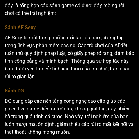
đây là tổng hợp các sảnh game có ở nơi đây mà người
chơi có thể trải nghiệm:
Sảnh AE Sexy
AE Sexy là một trong những đối tác lâu năm, đứng top
trong lĩnh vực phần mềm casino. Các trò chơi của AEđều
tuân thủ quy định pháp luật, có giấy phép rõ ràng, đảm bảo
tính công bằng và minh bạch. Thông qua sự hợp tác này,
bạn được yên tâm về tính xác thực của trò chơi, tránh các
rủi ro gian lận.
Sảnh DG
DG cung cấp các nền tảng công nghệ cao cấp giúp các
phiên live game diễn ra trơn tru, không giật lag, gây phiền
hà trong quá trình cá cược. Nhờ vậy, trải nghiệm của bạn
luôn mượt mà, ổn định, giảm thiểu các rủi ro mất kết nối và
thất thoát không mong muốn.