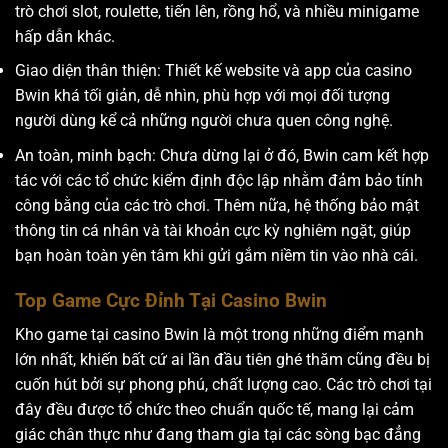
trò chơi slot, roulette, tiến lên, rồng hổ, và nhiều minigame
hấp dẫn khác.
Giao diện thân thiện: Thiết kế website và app của casino
Bwin khá tối giản, dễ nhìn, phù hợp với mọi đối tượng
người dùng kể cả những người chưa quen công nghệ.
An toàn, minh bạch: Chưa dừng lại ở đó, Bwin cam kết hợp
tác với các tổ chức kiểm định độc lập nhằm đảm bảo tính
công bằng của các trò chơi. Thêm nữa, hệ thống bảo mật
thông tin cá nhân và tài khoản cực kỳ nghiêm ngặt, giúp
bạn hoàn toàn yên tâm khi gửi gắm niềm tin vào nhà cái.
Top Game Cực Đỉnh Tại Casino Bwin
Kho game tại casino Bwin là một trong những điểm mạnh
lớn nhất, khiến bất cứ ai lần đầu tiên ghé thăm cũng đều bị
cuốn hút bởi sự phong phú, chất lượng cao. Các trò chơi tại
đây đều được tổ chức theo chuẩn quốc tế, mang lại cảm
giác chân thực như đang tham gia tại các sòng bạc đẳng