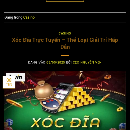
Đăng trong
Casino
CASINO
Xóc Đĩa Trực Tuyến – Thể Loại Giải Trí Hấp
Dẫn
ĐĂNG VÀO
08/05/2025
BỞI
CEO NGUYÊN VẸN
08
Th5