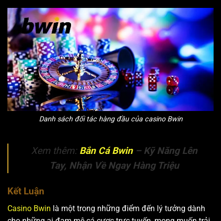
Danh sách đối tác hàng đầu của casino Bwin
Xem thêm:
Bắn Cá Bwin
– Kỹ Năng Lên
Tay, Nhận Về Ngay Hàng Triệu
Kết Luận
Casino Bwin
là một trong những điểm đến lý tưởng dành
cho những ai đam mê cá cược trực tuyến, mong muốn trải