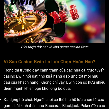
Giới thiệu đôi nét về kho game casino Bwin
Vì Sao Casino Bwin Là Lựa Chọn Hoàn Hảo?
Trong thị trường đầy cạnh tranh của các nhà cái trực tuyến,
casino Bwin nổi bật nhờ khả năng đáp ứng tốt mọi nhu
cầu của khách hàng. Không chỉ vậy, Bwin còn sở hữu nhiều
điểm mạnh khiến bạn khó lòng bỏ qua.
Đa dạng trò chơi: Người chơi có thể tha hồ lựa chọn từ các
game bài kinh điển như Baccarat, Blackjack, Poker đến các